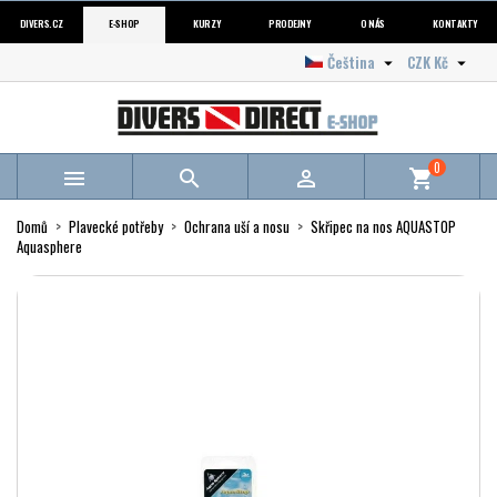
DIVERS.CZ
E-SHOP
KURZY
PRODEJNY
O NÁS
KONTAKTY
Čeština
CZK Kč


0



shopping_cart
Domů
Plavecké potřeby
Ochrana uší a nosu
Skřipec na nos AQUASTOP
Aquasphere