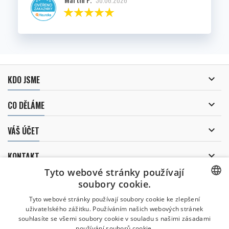
Martin P.
30.06.2026

KDO JSME

CO DĚLÁME

VÁŠ ÚČET

KONTAKT
Tyto webové stránky používají
ODBĚR NOVINEK
soubory cookie.
CZECH
Tyto webové stránky používají soubory cookie ke zlepšení
uživatelského zážitku. Používáním našich webových stránek
CZECH
souhlasíte se všemi soubory cookie v souladu s našimi zásadami
Uděluji souhlas se
používání souborů cookie.