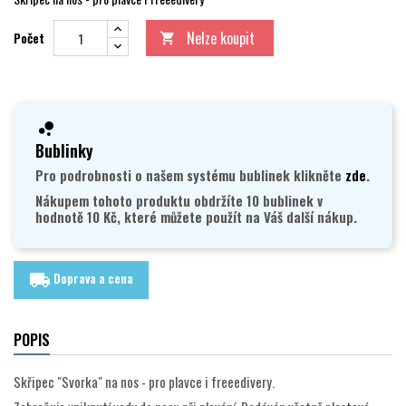
Nelze koupit
Počet

Bublinky
Pro podrobnosti o našem systému bublinek klikněte
zde
.
Nákupem tohoto produktu obdržíte 10 bublinek v
hodnotě 10 Kč, které můžete použít na Váš další nákup.
Doprava a cena
local_shipping
POPIS
Skřipec "Svorka" na nos - pro plavce i freeedivery.