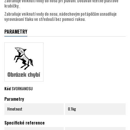
Zabraňuje vniknutí vody do nosu při plavání. Dodáván včetně plastové
krabičky.
Zabraňuje vniknutí vody do nosu, nádechovým potápěčům usnadňuje
vyrovnávaní tlaku ve středouší bez pomoci rukou.
PARAMETRY
Kód
SVORKANOSU
Parametry
Hmotnost
0.1kg
Specifické reference