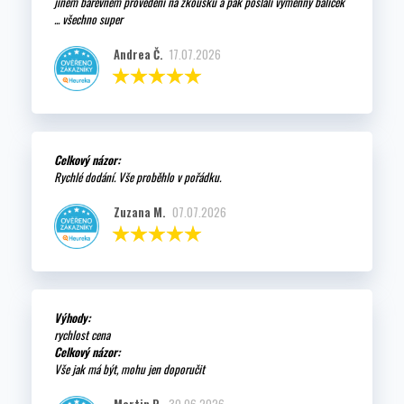
jiném barevném provedení na zkoušku a pak poslali výměnný balíček
... všechno super
Andrea Č.
17.07.2026
Celkový názor:
Rychlé dodání. Vše proběhlo v pořádku.
Zuzana M.
07.07.2026
Výhody:
rychlost cena
Celkový názor:
Vše jak má být, mohu jen doporučit