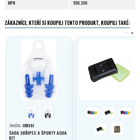
MPN
996.390
ZÁKAZNÍCI, KTEŘÍ SI KOUPILI TENTO PRODUKT, KOUPILI TAKÉ:
<
>
modrá
černá
modrá
žlutá
růžová
black
camou
ZNAČKA:
CRESSI
SADA SKŘIPEC A ŠPUNTY AQUA
KIT