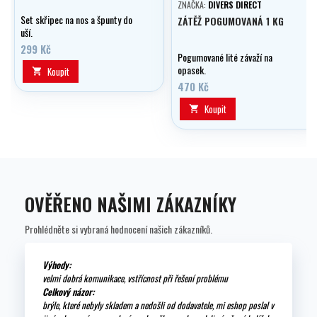
ZNAČKA:
DIVERS DIRECT
Set skřipec na nos a špunty do
ZÁTĚŽ POGUMOVANÁ 1 KG
uší.
299 Kč
Pogumované lité závaží na
opasek.
Koupit

470 Kč
Koupit

OVĚŘENO NAŠIMI ZÁKAZNÍKY
Prohlédněte si vybraná hodnocení našich zákazníků.
Výhody:
velmi dobrá komunikace, vstřícnost při řešení problému
Celkový názor:
brýle, které nebyly skladem a nedošli od dodavatele, mi eshop poslal v