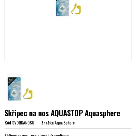
Skřipec na nos AQUASTOP Aquasphere
Kód
SVORKANOSU
Značka
Aqua Sphere
Skřipec na nos - pro plavce i freeedivery