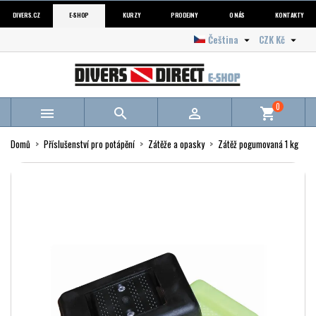
DIVERS.CZ
E-SHOP
KURZY
PRODEJNY
O NÁS
KONTAKTY
Čeština
CZK Kč


0



shopping_cart
Domů
Příslušenství pro potápění
Zátěže a opasky
Zátěž pogumovaná 1 kg