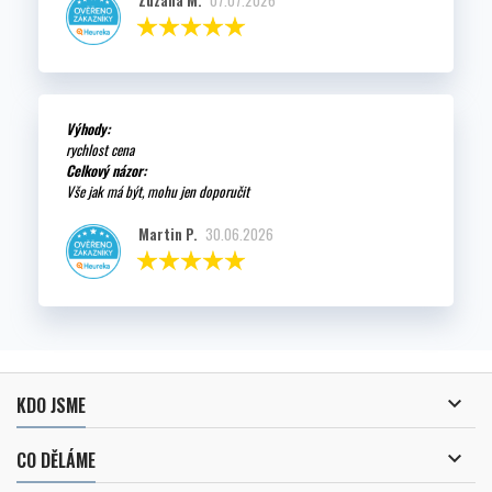
Zuzana M.
07.07.2026
Výhody:
rychlost cena
Celkový názor:
Vše jak má být, mohu jen doporučit
Martin P.
30.06.2026

KDO JSME

CO DĚLÁME