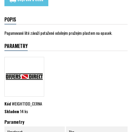
local_shipping
POPIS
Pogumované lité závaží potažené odolným pružným plastem na opasek.
PARAMETRY
Kód
WEIGHT1DD_CERNA
Skladem
14 ks
Parametry
Hmotnost
1kg