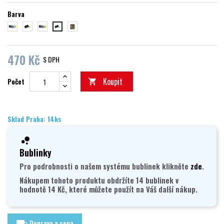
Barva
modrá
žlutá
růžová
camou
black
470 Kč
S DPH
Koupit
Počet

Sklad Praha: 14ks
Bublinky
Pro podrobnosti o našem systému bublinek klikněte
zde
.
Nákupem tohoto produktu obdržíte 14 bublinek v
hodnotě 14 Kč, které můžete použít na Váš další nákup.
Doprava a cena