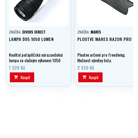
ZNAČKA:
DIVERS DIRECT
ZNAČKA:
MARES
LAMPA D05 1050 LUMEN
PLOUTVE MARES RAZOR PRO
Kvalitní potápěčská nárazuodolná
Ploutve určené pro freediving.
lampa se slušným výkonem 1050
Možnost výměny listu.
lumen, napájená článkem Li-on
1 520 Kč
2 520 Kč
18650.
Koupit
Koupit

