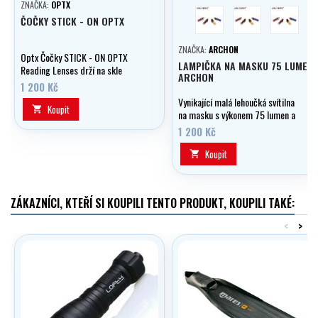
ZNAČKA:
OPTX
červená
modrá
black
ČOČKY STICK - ON OPTX
ZNAČKA:
ARCHON
Optx Čočky STICK - ON OPTX
LAMPIČKA NA MASKU 75 LUMEN
Reading Lenses drží na skle
ARCHON
vlastní adhezí. Možno použít i do
1 200 Kč
potápěčských masek, slunečních
Vynikající malá lehoučká svítilna
brýli apod.
Koupit

na masku s výkonem 75 lumen a
úchytem na řemínek masky.
1 200 Kč
Koupit

ZÁKAZNÍCI, KTEŘÍ SI KOUPILI TENTO PRODUKT, KOUPILI TAKÉ:
<
>