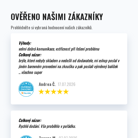
OVĚŘENO NAŠIMI ZÁKAZNÍKY
Prohlédněte si vybraná hodnocení našich zákazníků.
Výhody:
velmi dobrá komunikace, vstřícnost při řešení problému
Celkový názor:
brýle, které nebyly skladem a nedošli od dodavatele, mi eshop poslal v
jiném barevném provedení na zkoušku a pak poslali výměnný balíček
... všechno super
Andrea Č.
17.07.2026
Celkový názor:
Rychlé dodání. Vše proběhlo v pořádku.