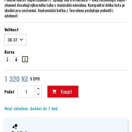
channel dosahují výborného tahu s minimální námahou. Kompaktní délka listu je
ideální pro cestování. Anatomická botka z Tecralenu poskytuje pohodlí i
odolnost.
Velikost
Barva
bílá
modrá
žlutá
1 320 Kč
S DPH
Koupit
Počet

Není skladem, dodání do 7 dnů