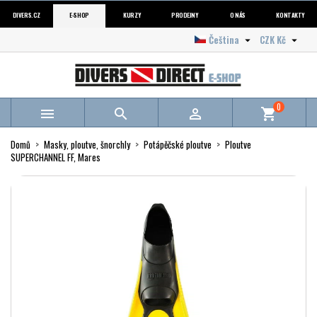
DIVERS.CZ
E-SHOP
KURZY
PRODEJNY
O NÁS
KONTAKTY
Čeština
CZK Kč


0



shopping_cart
Domů
Masky, ploutve, šnorchly
Potápěčské ploutve
Ploutve
SUPERCHANNEL FF, Mares