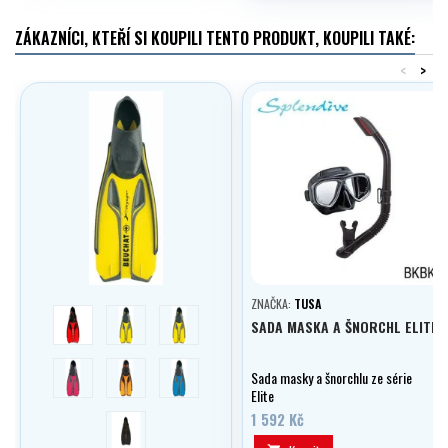
kotoulových otoček nebo odrazů
od stěny bazénu.
ZÁKAZNÍCI, KTEŘÍ SI KOUPILI TENTO PRODUKT, KOUPILI TAKÉ:
<
>
ZNAČKA:
TUSA
červená
modrá
žlutá
SADA MASKA A ŠNORCHL ELITE
malinová
Oranžová
aqua
Sada masky a šnorchlu ze série
Elite
1 592 Kč
černá