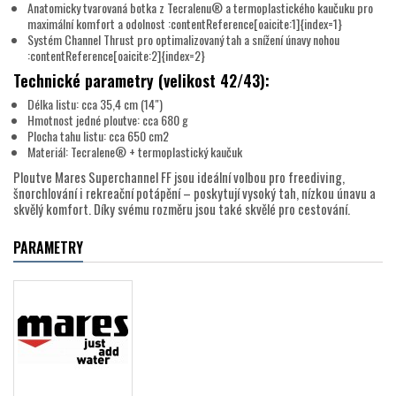
Anatomicky tvarovaná botka z Tecralenu® a termoplastického kaučuku pro
maximální komfort a odolnost :contentReference[oaicite:1]{index=1}
Systém Channel Thrust pro optimalizovaný tah a snížení únavy nohou
:contentReference[oaicite:2]{index=2}
Technické parametry (velikost 42/43):
Délka listu: cca 35,4 cm (14")
Hmotnost jedné ploutve: cca 680 g
Plocha tahu listu: cca 650 cm2
Materiál: Tecralene® + termoplastický kaučuk
Ploutve Mares Superchannel FF jsou ideální volbou pro freediving,
šnorchlování i rekreační potápění – poskytují vysoký tah, nízkou únavu a
skvělý komfort. Díky svému rozměru jsou také skvělé pro cestování.
PARAMETRY