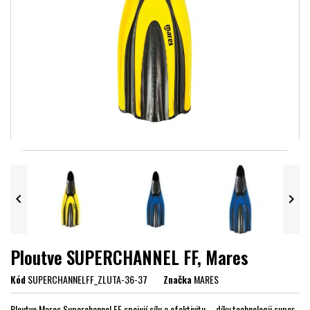


Ploutve SUPERCHANNEL FF, Mares
Kód
SUPERCHANNELFF_ZLUTA-36-37
Značka
MARES
Ploutve Mares Superchannel FF spojují sílu a efektivitu – díky technologii super-