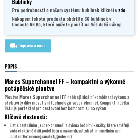
Bublinky
Pro podrobnosti o našem systému bublinek klikněte
zde
.
Nákupem tohoto produktu obdržíte 66 bublinek v
hodnotě 66 Kč, které můžete použít na Váš další nákup.
Doprava a cena
local_shipping
POPIS
Mares Superchannel FF – kompaktní a výkonné
potápěčské ploutve
Ploutve
Mares Superchannel FF
nabízejí ideální kombinaci výkonu a
efektivity díky inovativní technologii super-channel. Kompaktní délka
listu je perfektní pro cestování bez kompromisu na výkon.
Klíčové vlastnosti:
List s centrálním „super-channel“ a dvěma bočními kanálky, které směřují
vodu efektivně dolů podél listu a maximalizují tah při minimálním úsilí
:contentReference[oaicite:0]{index=0}