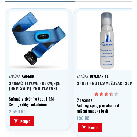
ZNAČKA:
GARMIN
ZNAČKA:
DIVEMARINE
SNÍMAČ TEPOVÉ FREKVENCE
SPREJ PROTIZAMLŽOVACÍ 30ML
(HRM SWIM) PRO PLAVÁNÍ
Snímač srdečního tepu HRM-
2 recenze
Swim je díky unikátnímu
Antifog sprej pomáhá proti
přilnavému povrchu ideální pro
mlžení masek i brýlí
2 590 Kč
plavání v bazénu. Snímač je v
190 Kč
podobě hrudního pásu a na rozdíl
Koupit

od běžných snímačů dokáže
Koupit

vydržet na svém místě i během