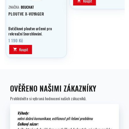
Koupit

ZNAČKA:
BEUCHAT
PLOUTVE X-VOYAGER
Botičkové ploutve určené pro
rekreační šnorchlování.
1 190 Kč
Koupit

OVĚŘENO NAŠIMI ZÁKAZNÍKY
Prohlédněte si vybraná hodnocení našich zákazníků.
Výhody:
velmi dobrá komunikace, vstřícnost při řešení problému
Celkový názor: