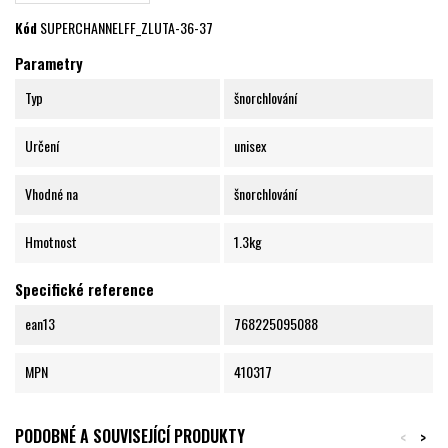
Kód
SUPERCHANNELFF_ZLUTA-36-37
Parametry
Typ
šnorchlování
Určení
unisex
Vhodné na
šnorchlování
Hmotnost
1.3kg
Specifické reference
ean13
768225095088
MPN
410317
PODOBNÉ A SOUVISEJÍCÍ PRODUKTY
<
>