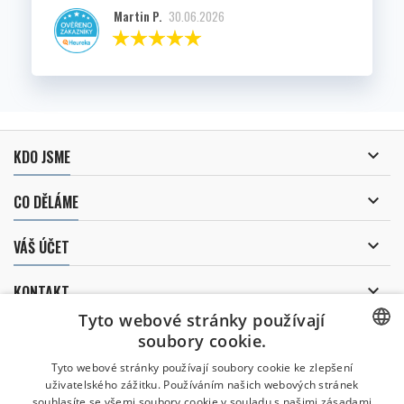
Martin P.
30.06.2026

KDO JSME

CO DĚLÁME

VÁŠ ÚČET

KONTAKT
Tyto webové stránky používají
ODBĚR NOVINEK
soubory cookie.
CZECH
Tyto webové stránky používají soubory cookie ke zlepšení
uživatelského zážitku. Používáním našich webových stránek
CZECH
souhlasíte se všemi soubory cookie v souladu s našimi zásadami