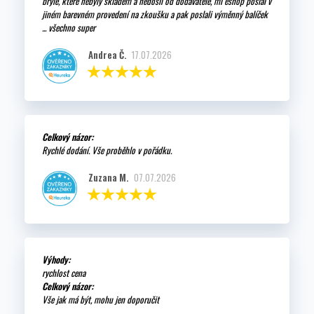
brýle, které nebyly skladem a nedošli od dodavatele, mi eshop poslal v
jiném barevném provedení na zkoušku a pak poslali výměnný balíček
... všechno super
Andrea Č.
17.07.2026
Celkový názor:
Rychlé dodání. Vše proběhlo v pořádku.
Zuzana M.
07.07.2026
Výhody:
rychlost cena
Celkový názor:
Vše jak má být, mohu jen doporučit