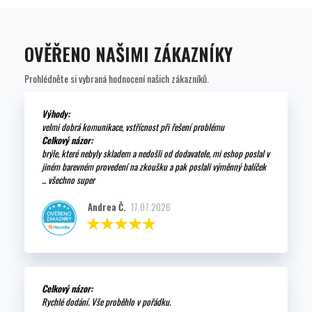
OVĚŘENO NAŠIMI ZÁKAZNÍKY
Prohlédněte si vybraná hodnocení našich zákazníků.
Výhody:
velmi dobrá komunikace, vstřícnost při řešení problému
Celkový názor:
brýle, které nebyly skladem a nedošli od dodavatele, mi eshop poslal v
jiném barevném provedení na zkoušku a pak poslali výměnný balíček
... všechno super
Andrea Č.
17.07.2026
Celkový názor:
Rychlé dodání. Vše proběhlo v pořádku.