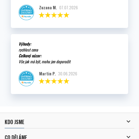
Zuzana M.
07.07.2026
Výhody:
rychlost cena
Celkový názor:
Vše jak má být, mohu jen doporučit
Martin P.
30.06.2026

KDO JSME

CO DĚLÁME