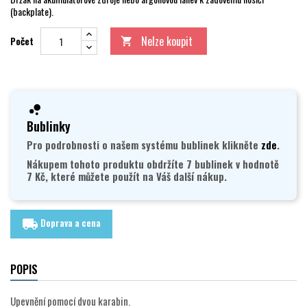
(backplate).
Nelze koupit
Počet

Bublinky
Pro podrobnosti o našem systému bublinek klikněte
zde
.
Nákupem tohoto produktu obdržíte 7 bublinek v hodnotě
7 Kč, které můžete použít na Váš další nákup.
Doprava a cena
local_shipping
POPIS
Upevnění pomocí dvou karabin.