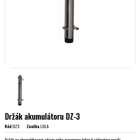
Držák akumulátoru DZ-3
Kód
DZ3
Značka
LOLA
Držák na akumulátorové zdroje nebo argonovou lahev k zádovému nosiči