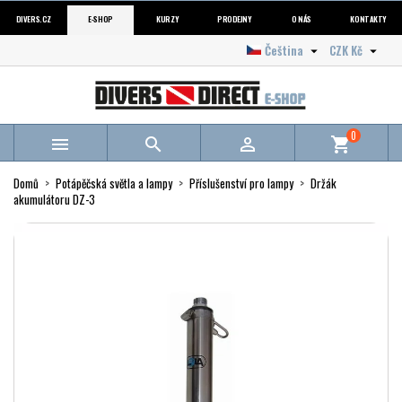
DIVERS.CZ
E-SHOP
KURZY
PRODEJNY
O NÁS
KONTAKTY
Čeština
CZK Kč


0



shopping_cart
Domů
Potápěčská světla a lampy
Příslušenství pro lampy
Držák
akumulátoru DZ-3