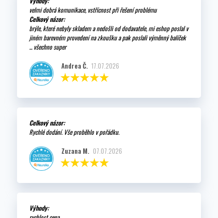
Výhody:
velmi dobrá komunikace, vstřícnost při řešení problému
Celkový názor:
brýle, které nebyly skladem a nedošli od dodavatele, mi eshop poslal v
jiném barevném provedení na zkoušku a pak poslali výměnný balíček
... všechno super
Andrea Č.
17.07.2026
Celkový názor:
Rychlé dodání. Vše proběhlo v pořádku.
Zuzana M.
07.07.2026
Výhody:
rychlost cena