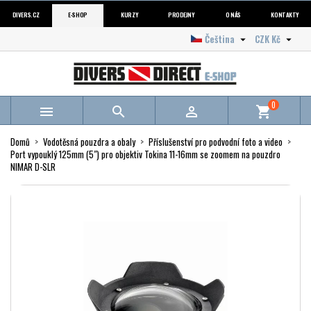
DIVERS.CZ
E-SHOP
KURZY
PRODEJNY
O NÁS
KONTAKTY
Čeština
CZK Kč


0



shopping_cart
Domů
Vodotěsná pouzdra a obaly
Příslušenství pro podvodní foto a video
Port vypouklý 125mm (5") pro objektiv Tokina 11-16mm se zoomem na pouzdro
NIMAR D-SLR