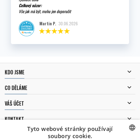
Celkový názor:
Vše jak má být, mohu jen doporučit
Martin P.
30.06.2026

KDO JSME

CO DĚLÁME

VÁŠ ÚČET

KONTAKT
Tyto webové stránky používají
ODBĚR NOVINEK
soubory cookie.