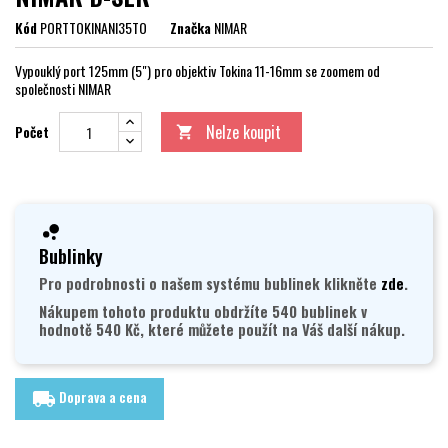
Kód
PORTTOKINANI35TO
Značka
NIMAR
Vypouklý port 125mm (5") pro objektiv Tokina 11-16mm se zoomem od
společnosti NIMAR
Nelze koupit
Počet

Bublinky
Pro podrobnosti o našem systému bublinek klikněte
zde
.
Nákupem tohoto produktu obdržíte 540 bublinek v
hodnotě 540 Kč, které můžete použít na Váš další nákup.
Doprava a cena
local_shipping