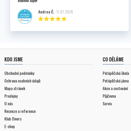
všechno super
Andrea Č.
17.07.2026
KDO JSME
CO DĚLÁME
Obchodní podmínky
Potápěčská škola
Ochrana osobních údajů
Potápěčská jáma
Mapa stránek
Akce a cestování
Prodejny
Půjčovna
O nás
Servis
Recenze a reference
Klub Divers
E-shop