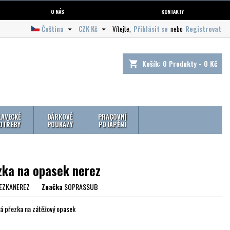
O NÁS
KONTAKTY
Čeština
CZK Kč
Vítejte,
Přihlásit se
nebo
Registrovat


Košík:
0
Produkty - 0 Kč
shopping_cart
LAVECKÉ
DÁRKOVÉ
PRACOVNÍ
OTŘEBY
POUKAZY
POTÁPĚNÍ
zka na opasek nerez
EZKANEREZ
Značka
SOPRASSUB
á přezka na zátěžový opasek