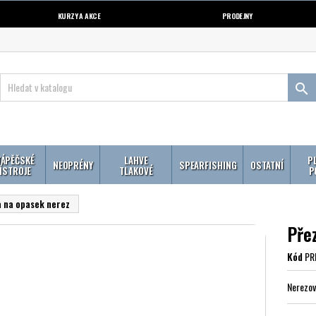
KURZY A AKCE
PRODEJNY

ÁPĚČSKÉ
LAHVE
P
NEOPRÉNY
SPEARFISHING
OSTATNÍ
ÍSTROJE
TLAKOVÉ
P
 na opasek nerez
Pře
Kód
PR
Nerezov