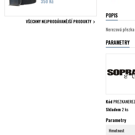
Cena
350 Kč
POPIS
VŠECHNY NEJPRODÁVANĚJŠÍ PRODUKTY

Nerezová přezka
PARAMETRY
Kód
PREZKANERE
Skladem
2 ks
Parametry
Hmotnost