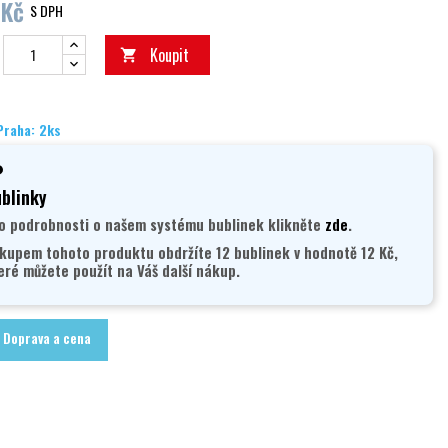
 Kč
S DPH
Koupit

Praha: 2ks
blinky
o podrobnosti o našem systému bublinek klikněte
zde
.
kupem tohoto produktu obdržíte 12 bublinek v hodnotě 12 Kč,
eré můžete použít na Váš další nákup.
Doprava a cena