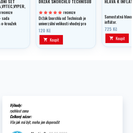
ADNÍ SET
DRŽÁK ŠNORCHLU TECHNISUB
HLAVA K INFLÁ
,VYTEC,VYPER,
 recenze
recenze
Samostatná hlava
- sada
Držák šnorchlu od Technisub je
inflátor.
a o-kroužek
univerzální velikosti vhodný pro
ače
snad všechny šnorchly na trhu
725 Kč
120 Kč
YPER,GEKKO,
Koupit

Koupit

Výhody:
rychlost cena
Celkový názor:
Vše jak má být, mohu jen doporučit