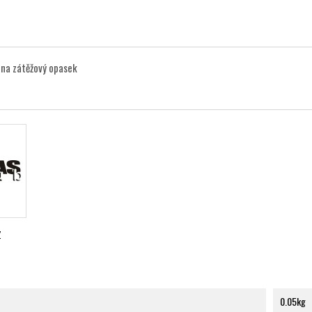
 na zátěžový opasek
Z
0.05kg