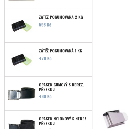
ZÁTĚŽ POGUMOVANÁ 2 KG
Cena
598 Kč
ZÁTĚŽ POGUMOVANÁ 1 KG
Cena
470 Kč
OPASEK GUMOVÝ S NEREZ.
PŘEZKOU
Cena
469 Kč
OPASEK NYLONOVÝ S NEREZ.
PŘEZKOU