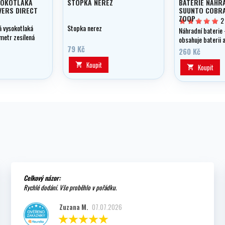
SOKOTLAKÁ
STOPKA NEREZ
BATERIE NÁHR
VERS DIRECT
SUUNTO COBRA
ZOOP
2
á vysokotlaká
Stopka nerez
Náhradní baterie 
metr zesílená
obsahuje baterii 
ně v délce 0,15
79 Kč
pro Suunto počít
260 Kč
(COBRA,VYTEC,V
Koupit

ZOOP)
Koupit

Celkový názor:
Rychlé dodání. Vše proběhlo v pořádku.
Zuzana M.
07.07.2026