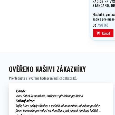
HADICE HP VY
STANDARD, DI
Flexibilní, gumov
hadice pro mano
kevlarem, volitel
Od
750 Kč
- 1,20 m.
Koupit

OVĚŘENO NAŠIMI ZÁKAZNÍKY
Prohlédněte si vybraná hodnocení našich zákazníků.
Výhody:
velmi dobrá komunikace, vstřícnost při řešení problému
Celkový názor:
brýle, které nebyly skladem a nedošli od dodavatele, mi eshop poslal v
jiném barevném provedení na zkoušku a pak poslali výměnný balíček ...