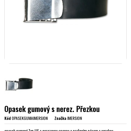
Opasek gumový s nerez. Přezkou
Kód
OPASEKGUMAIMERSION
Značka
IMERSION
opasek gumový Typ US s nerezovou sponou a pryžovým pásem s vysokou