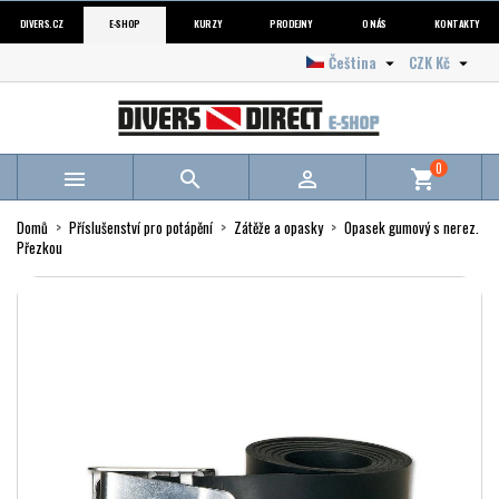
DIVERS.CZ
E-SHOP
KURZY
PRODEJNY
O NÁS
KONTAKTY
Čeština
CZK Kč


0



shopping_cart
Domů
Příslušenství pro potápění
Zátěže a opasky
Opasek gumový s nerez.
Přezkou