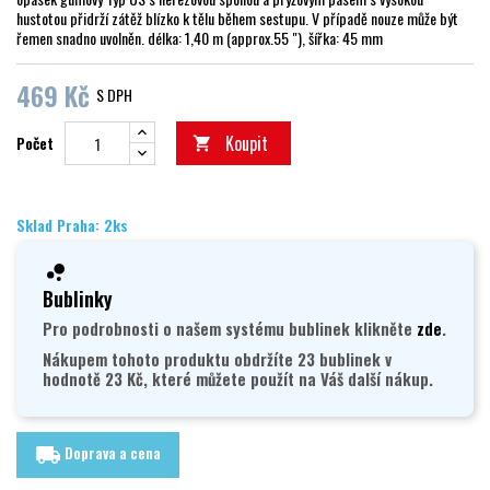
hustotou přidrží zátěž blízko k tělu během sestupu. V případě nouze může být
řemen snadno uvolněn. délka: 1,40 m (approx.55 "), šířka: 45 mm
469 Kč
S DPH
Koupit
Počet

Sklad Praha: 2ks
Bublinky
Pro podrobnosti o našem systému bublinek klikněte
zde
.
Nákupem tohoto produktu obdržíte 23 bublinek v
hodnotě 23 Kč, které můžete použít na Váš další nákup.
Doprava a cena
local_shipping