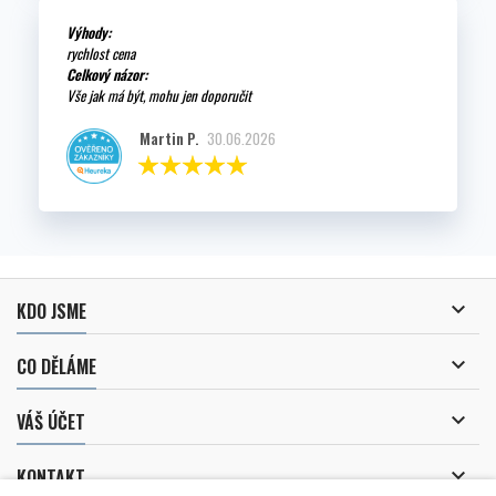
Výhody:
rychlost cena
Celkový názor:
Vše jak má být, mohu jen doporučit
Martin P.
30.06.2026

KDO JSME

CO DĚLÁME

VÁŠ ÚČET

KONTAKT