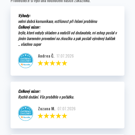
Prohlédněte si vybraná hodnocení našich zákazníků.
Výhody:
velmi dobrá komunikace, vstřícnost při řešení problému
Celkový názor:
brýle, které nebyly skladem a nedošli od dodavatele, mi eshop poslal v
jiném barevném provedení na zkoušku a pak poslali výměnný balíček
... všechno super
Andrea Č.
17.07.2026
Celkový názor:
Rychlé dodání. Vše proběhlo v pořádku.
Zuzana M.
07.07.2026