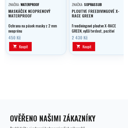
ZNAČKA:
WATERPROOF
ZNAČKA:
SOPRASSUB
MASKÁČEK NEOPRENOVÝ
PLOUTVE FREEDIVINGOVÉ X-
WATERPROOF
RACE GREEN
Ochrana na pásek masky z 2 mm
Freedivingové ploutve X-RACE
neoprénu
GREEN, vyšší tvrdost, pozitiví
vztlak.
450 Kč
2 430 Kč
Koupit
Koupit


OVĚŘENO NAŠIMI ZÁKAZNÍKY