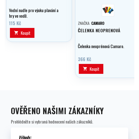
červená
Vodní nudle pro výuku plavání a
hry ve vodě.
115 Kč
ZNAČKA:
CAMARO
ČELENKA NEOPRENOVÁ
Koupit

Čelenka neoprénová Camaro.
366 Kč
Koupit

OVĚŘENO NAŠIMI ZÁKAZNÍKY
Prohlédněte si vybraná hodnocení našich zákazníků.
Výhody: