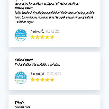
velmi dobrá komunikace, vstřícnost při řešení problému
Celkový názor:
brýle, které nebyly skladem a nedošli od dodavatele, mi eshop poslal v
jiném barevném provedení na zkoušku a pak poslali výměnný balíček
... všechno super
Andrea Č.
17.07.2026
Celkový názor:
Rychlé dodání. Vše proběhlo v pořádku.
Zuzana M.
07.07.2026
Výhody:
rychlost cena