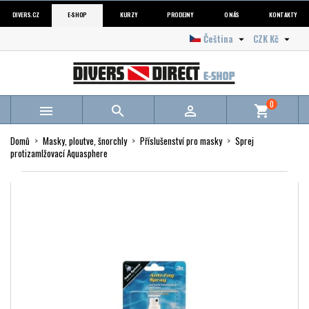
DIVERS.CZ
E-SHOP
KURZY
PRODEJNY
O NÁS
KONTAKTY
Čeština
CZK Kč


0



shopping_cart
Domů
Masky, ploutve, šnorchly
Příslušenství pro masky
Sprej
protizamlžovací Aquasphere