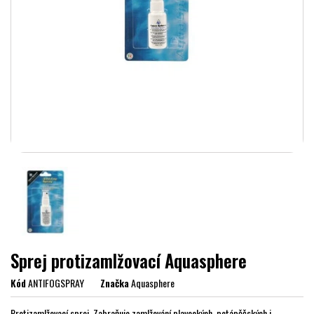
Sprej protizamlžovací Aquasphere
Kód
ANTIFOGSPRAY
Značka
Aquasphere
Protizamlžovací sprej. Zabraňuje zamlžování plaveckých, potápěčských i