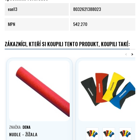
ean13
8032621388023
MPN
542.270
ZÁKAZNÍCI, KTEŘÍ SI KOUPILI TENTO PRODUKT, KOUPILI TAKÉ:
<
>
ZNAČKA:
DENA
modrá
černá
žlutá
NUDLE - ŽÍŽALA