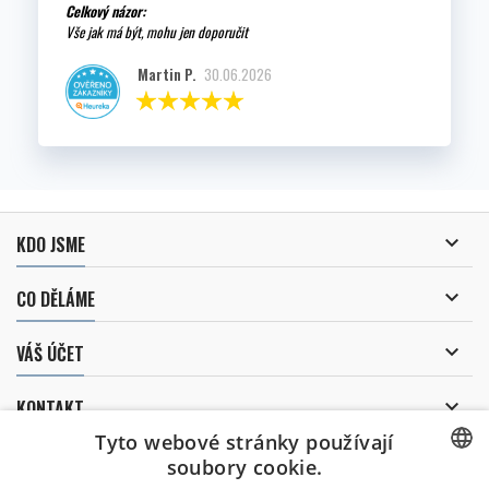
Celkový názor:
Vše jak má být, mohu jen doporučit
Martin P.
30.06.2026

KDO JSME

CO DĚLÁME

VÁŠ ÚČET

KONTAKT
Tyto webové stránky používají
ODBĚR NOVINEK
soubory cookie.