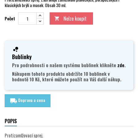
klasických brýlí a masek. Obsah 30 ml.
Nelze koupit
Počet

Bublinky
Pro podrobnosti o našem systému bublinek klikněte
zde
.
Nákupem tohoto produktu obdržíte 10 bublinek v
hodnotě 10 Kč, které můžete použít na Váš další nákup.
Doprava a cena
local_shipping
POPIS
Protizamlžovací sprej.