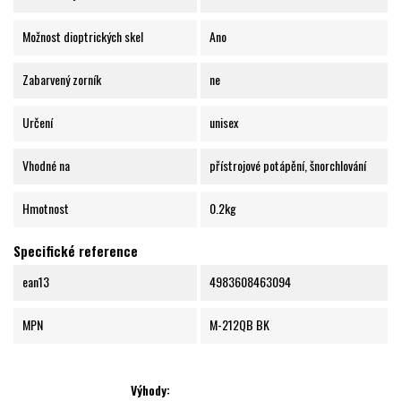
Možnost dioptrických skel
Ano
Zabarvený zorník
ne
Určení
unisex
Vhodné na
přístrojové potápění, šnorchlování
Hmotnost
0.2kg
Specifické reference
ean13
4983608463094
MPN
M-212QB BK
Výhody: