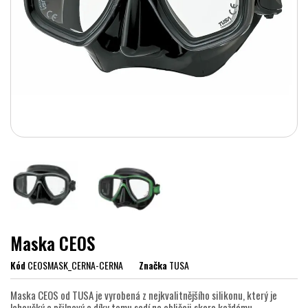
Maska CEOS
Kód
CEOSMASK_CERNA-CERNA
Značka
TUSA
Maska CEOS od TUSA je vyrobená z nejkvalitnějšího silikonu, který je
lehoučký a přilnavý a díky tomu sedí na obličeji skoro každému.