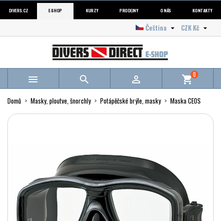
DIVERS.CZ
E-SHOP
KURZY
PRODEJNY
O NÁS
KONTAKTY
Čeština
CZK Kč


0



shopping_cart
Domů
Masky, ploutve, šnorchly
Potápěčské brýle, masky
Maska CEOS