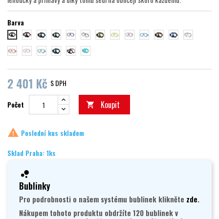
Barva
černá/červená
černá/modrá
černá/zelená
trans./modrá
trans/černá
černá/žlutá
trans/žlutá
trans/fialová
trans/světle modrá
černá/oranžová
modrá/trans
trans/trans
černá/černá
trans/oranžová
trans/malinová
trans/tyrkysová
černá/tyrkysová
černá/tmavě růžová
mint
2 401 Kč
S DPH
Koupit
Počet


Poslední kus skladem
Sklad Praha: 1ks
Bublinky
Pro podrobnosti o našem systému bublinek klikněte
zde
.
Nákupem tohoto produktu obdržíte 120 bublinek v