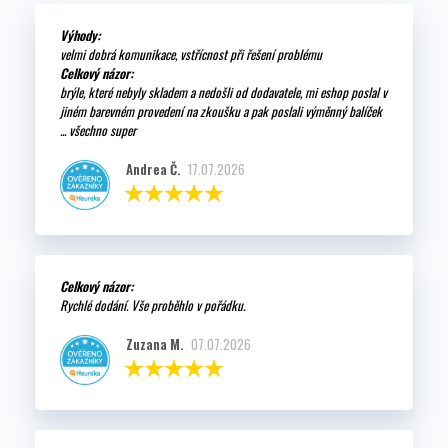
Výhody:
velmi dobrá komunikace, vstřícnost při řešení problému
Celkový názor:
brýle, které nebyly skladem a nedošli od dodavatele, mi eshop poslal v
jiném barevném provedení na zkoušku a pak poslali výměnný balíček
... všechno super
Andrea Č.
17.07.2026
Celkový názor:
Rychlé dodání. Vše proběhlo v pořádku.
Zuzana M.
07.07.2026