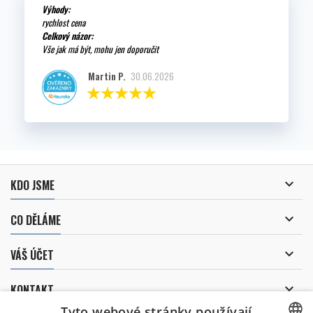
Výhody:
rychlost cena
Celkový názor:
Vše jak má být, mohu jen doporučit
Martin P.
30.06.2026

KDO JSME

CO DĚLÁME

VÁŠ ÚČET

KONTAKT
Tyto webové stránky používají