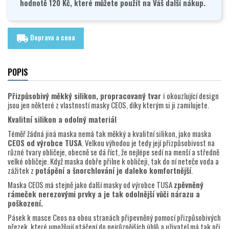
hodnotě 120 Kč, které můžete použít na Váš další nákup.
Doprava a cena
local_shipping
POPIS
Přizpůsobivý měkký silikon, propracovaný tvar
i okouzlující design
jsou jen některé z vlastností masky CEOS, díky kterým si ji zamilujete.
Kvalitní silikon a odolný materiál
Téměř žádná jiná maska nemá tak měkký a kvalitní silikon, jako maska
CEOS od výrobce TUSA
. Velkou výhodou je tedy její přizpůsobivost na
různé tvary obličeje, obecně se dá říct, že nejlépe sedí na menší a středně
velké obličeje. Když maska dobře přilne k obličeji, tak do ní neteče voda a
zážitek z
potápění a šnorchlování je daleko komfortnější
.
Maska CEOS má stejně jako další masky od výrobce TUSA
zpěvněný
rámeček nerezovými prvky a je tak odolnější vůči nárazu a
poškození.
Pásek k masce Ceos na obou stranách připevněný pomocí přizpůsobivých
přezek, které umožňují otáčení do nejrůznějších úhlů a uživatel má tak při