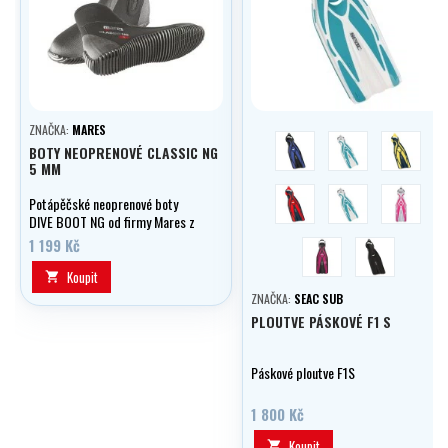
ZNAČKA:
MARES
modrá
černá
žlutá
BOTY NEOPRENOVÉ CLASSIC NG
5 MM
červená
bílá/modrá
bílá/růžo
Potápěčské neoprenové boty
DIVE BOOT NG od firmy Mares z
5 mm neoprenu Vám zajistí teplo
1 199 Kč
růžová/černá
černá
a pohodlí při každém ponoru.
Koupit

ZNAČKA:
SEAC SUB
PLOUTVE PÁSKOVÉ F1 S
Páskové ploutve F1S
1 800 Kč
Koupit
