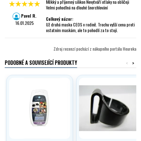
Měkký a příjemný silikon Nevytváří otlaky na obličeji
Velmi pohodlná na dlouhé šnorchlování
Pavel R.
Celkový názor:
16.01.2025
Už druhá maska CEOS v rodině. Trochu vyšší cena proti
ostatním maskám, ale to pohodlí za to stojí.
Zdroj recenzí pochází z nákupního portálu Heureka
PODOBNÉ A SOUVISEJÍCÍ PRODUKTY
<
>