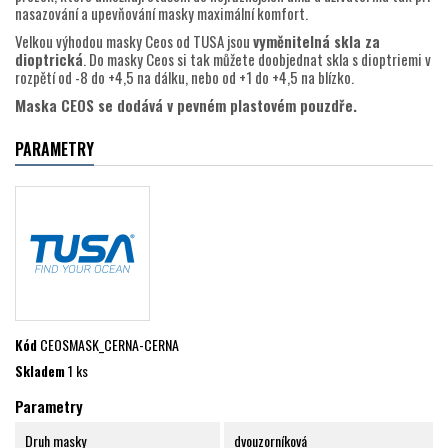
nasazování a upevňování masky maximální komfort.
Velkou výhodou masky Ceos od TUSA jsou
vyměnitelná skla za
dioptrická
. Do masky Ceos si tak můžete doobjednat skla s dioptriemi v
rozpětí od -8 do +4,5 na dálku, nebo od +1 do +4,5 na blízko.
Maska CEOS se dodává v pevném plastovém pouzdře.
PARAMETRY
Kód
CEOSMASK_CERNA-CERNA
Skladem
1 ks
Parametry
Druh masky
dvouzorníková