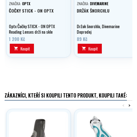
ZNAČKA:
OPTX
ZNAČKA:
DIVEMARINE
ČOČKY STICK - ON OPTX
DRŽÁK ŠNORCHLU
Optx Čočky STICK - ON OPTX
Držak šnorchlu, Divemarine
Reading Lenses drží na skle
Doprodej
vlastní adhezí. Možno použít i do
1 200 Kč
89 Kč
potápěčských masek, slunečních
brýli apod.
Koupit
Koupit


ZÁKAZNÍCI, KTEŘÍ SI KOUPILI TENTO PRODUKT, KOUPILI TAKÉ:
<
>