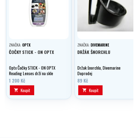
ZNAČKA:
OPTX
ZNAČKA:
DIVEMARINE
ČOČKY STICK - ON OPTX
DRŽÁK ŠNORCHLU
Optx Čočky STICK - ON OPTX
Držak šnorchlu, Divemarine
Reading Lenses drží na skle
Doprodej
vlastní adhezí. Možno použít i do
1 200 Kč
89 Kč
potápěčských masek, slunečních
brýli apod.
Koupit
Koupit

