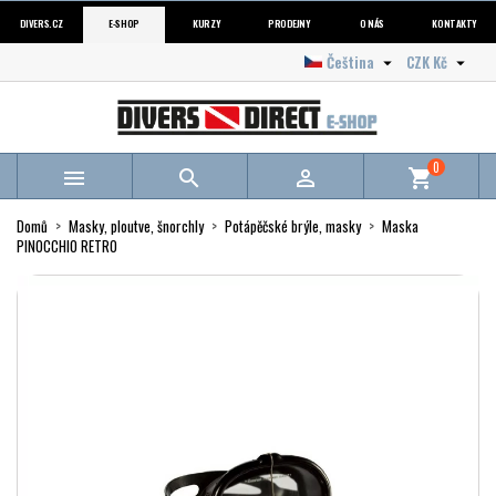
DIVERS.CZ
E-SHOP
KURZY
PRODEJNY
O NÁS
KONTAKTY
Čeština
CZK Kč


0



shopping_cart
Domů
Masky, ploutve, šnorchly
Potápěčské brýle, masky
Maska
PINOCCHIO RETRO