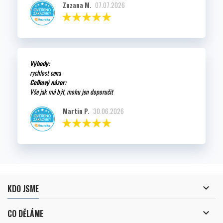
Zuzana M.
07.07.2026
Výhody:
rychlost cena
Celkový názor:
Vše jak má být, mohu jen doporučit
Martin P.
30.06.2026

KDO JSME

CO DĚLÁME