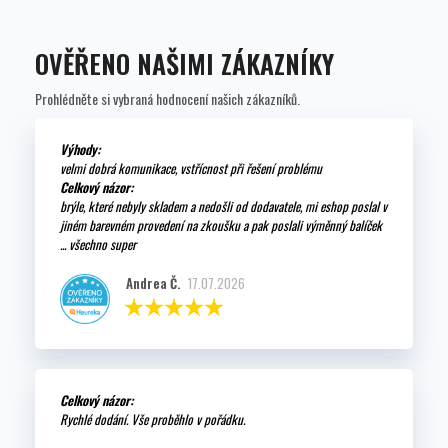
OVĚŘENO NAŠIMI ZÁKAZNÍKY
Prohlédněte si vybraná hodnocení našich zákazníků.
Výhody:
velmi dobrá komunikace, vstřícnost při řešení problému
Celkový názor:
brýle, které nebyly skladem a nedošli od dodavatele, mi eshop poslal v
jiném barevném provedení na zkoušku a pak poslali výměnný balíček
... všechno super
Andrea Č.
17.07.2026
Celkový názor:
Rychlé dodání. Vše proběhlo v pořádku.