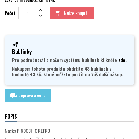
Nelze koupit
Počet

Bublinky
Pro podrobnosti o našem systému bublinek klikněte
zde
.
Nákupem tohoto produktu obdržíte 43 bublinek v
hodnotě 43 Kč, které můžete použít na Váš další nákup.
Doprava a cena
local_shipping
POPIS
Maska PINOCCHIO RETRO