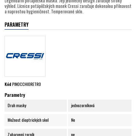
Legendární potápěčská maska. Její jedinečný design zaručuje široký
výhled. Lícnice potápěčských masek Cressi zaručuje dokonalou přilnavost
a naprostou hygieničnost. Temperované sklo.
PARAMETRY
Kód
PINOCCHIORETRO
Parametry
Druh masky
jednozorníková
Možnost dioptrických skel
Ne
Zabarvený zorník
ne