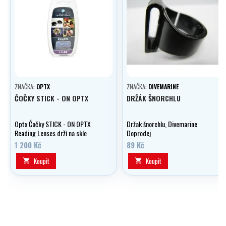
ZNAČKA:
OPTX
ZNAČKA:
DIVEMARINE
ČOČKY STICK - ON OPTX
DRŽÁK ŠNORCHLU
Optx Čočky STICK - ON OPTX
Držak šnorchlu, Divemarine
Reading Lenses drží na skle
Doprodej
vlastní adhezí. Možno použít i do
1 200 Kč
89 Kč
potápěčských masek, slunečních
brýli apod.
Koupit
Koupit

