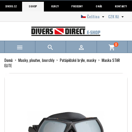
DIVERS.CZ
E-SHOP
KURZY
PRODEJNY
O NÁS
KONTAKTY
Čeština
CZK Kč


0



shopping_cart
Domů
Masky, ploutve, šnorchly
Potápěčské brýle, masky
Maska STAR
ELITE