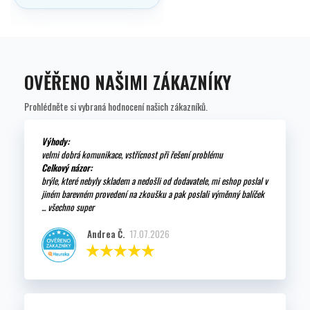
OVĚŘENO NAŠIMI ZÁKAZNÍKY
Prohlédněte si vybraná hodnocení našich zákazníků.
Výhody:
velmi dobrá komunikace, vstřícnost při řešení problému
Celkový názor:
brýle, které nebyly skladem a nedošli od dodavatele, mi eshop poslal v
jiném barevném provedení na zkoušku a pak poslali výměnný balíček
... všechno super
Andrea Č.
17.07.2026