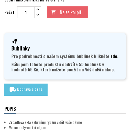
Nelze koupit
Počet

Bublinky
Pro podrobnosti o našem systému bublinek klikněte
zde
.
Nákupem tohoto produktu obdržíte 55 bublinek v
hodnotě 55 Kč, které můžete použít na Váš další nákup.
Doprava a cena
local_shipping
POPIS
Zrcadlová skla zabraňují rybám vidět vaše bělmo
Velice malý vnitřní objem