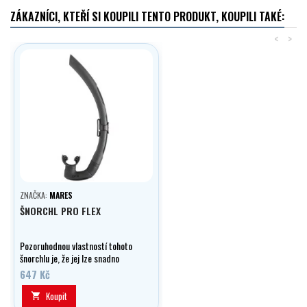
ZÁKAZNÍCI, KTEŘÍ SI KOUPILI TENTO PRODUKT, KOUPILI TAKÉ:
<
>
ZNAČKA:
MARES
ŠNORCHL PRO FLEX
Pozoruhodnou vlastností tohoto
šnorchlu je, že jej lze snadno
složit. Pro Flex je vyroben ze dvou
647 Kč
různě měkkých materiálů, jejichž
vlastnosti se perfektně doplňují.
Koupit
