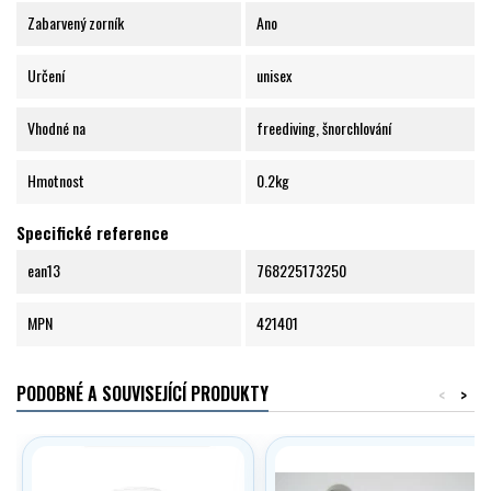
Zabarvený zorník
Ano
Určení
unisex
Vhodné na
freediving, šnorchlování
Hmotnost
0.2kg
Specifické reference
ean13
768225173250
MPN
421401
PODOBNÉ A SOUVISEJÍCÍ PRODUKTY
<
>